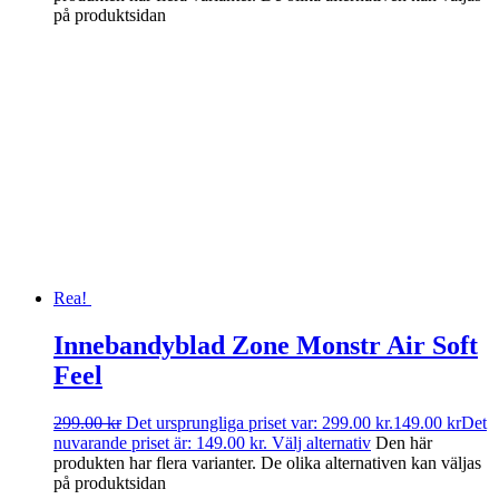
på produktsidan
Rea!
Innebandyblad Zone Monstr Air Soft
Feel
299.00
kr
Det ursprungliga priset var: 299.00 kr.
149.00
kr
Det
nuvarande priset är: 149.00 kr.
Välj alternativ
Den här
produkten har flera varianter. De olika alternativen kan väljas
på produktsidan