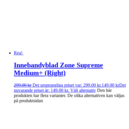
Rea!
Innebandyblad Zone Supreme
Medium+ (Right)
299.00
kr
Det ursprungliga priset var: 299.00 kr.
149.00
kr
Det
nuvarande priset är: 149.00 kr.
Välj alternativ
Den här
produkten har flera varianter. De olika alternativen kan väljas
på produktsidan