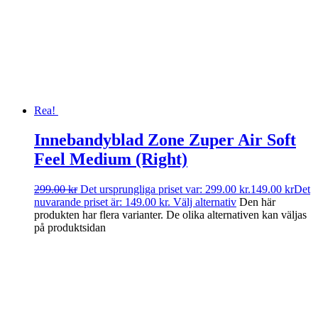
Rea!
Innebandyblad Zone Zuper Air Soft
Feel Medium (Right)
299.00
kr
Det ursprungliga priset var: 299.00 kr.
149.00
kr
Det
nuvarande priset är: 149.00 kr.
Välj alternativ
Den här
produkten har flera varianter. De olika alternativen kan väljas
på produktsidan