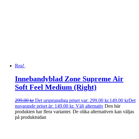
Rea!
Innebandyblad Zone Supreme Air
Soft Feel Medium (Right)
299.00
kr
Det ursprungliga priset var: 299.00 kr.
149.00
kr
Det
nuvarande priset är: 149.00 kr.
Välj alternativ
Den här
produkten har flera varianter. De olika alternativen kan väljas
på produktsidan