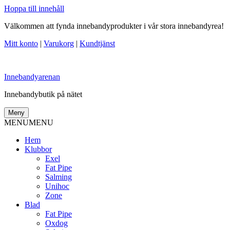
Hoppa till innehåll
Välkommen att fynda innebandyprodukter i vår stora innebandyrea!
Mitt konto
|
Varukorg
|
Kundtjänst
Innebandyarenan
Innebandybutik på nätet
Meny
MENU
MENU
Hem
Klubbor
Exel
Fat Pipe
Salming
Unihoc
Zone
Blad
Fat Pipe
Oxdog