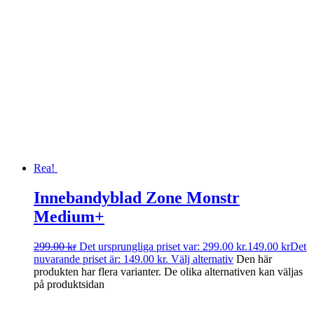
Rea!
Innebandyblad Zone Monstr
Medium+
299.00
kr
Det ursprungliga priset var: 299.00 kr.
149.00
kr
Det
nuvarande priset är: 149.00 kr.
Välj alternativ
Den här
produkten har flera varianter. De olika alternativen kan väljas
på produktsidan