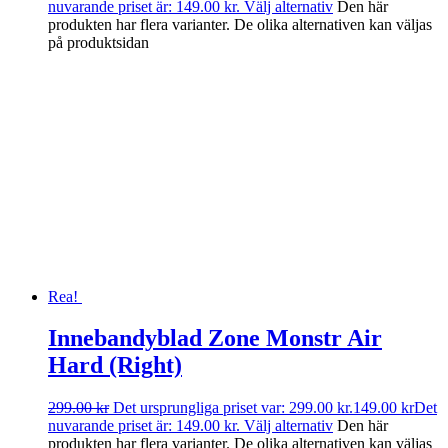
nuvarande priset är: 149.00 kr.
Välj alternativ
Den här
produkten har flera varianter. De olika alternativen kan väljas
på produktsidan
Rea!
Innebandyblad Zone Monstr Air
Hard (Right)
299.00
kr
Det ursprungliga priset var: 299.00 kr.
149.00
kr
Det
nuvarande priset är: 149.00 kr.
Välj alternativ
Den här
produkten har flera varianter. De olika alternativen kan väljas