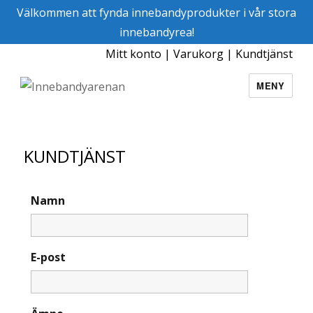
Välkommen att fynda innebandyprodukter i vår stora
innebandyrea!
Mitt konto
|
Varukorg
|
Kundtjänst
MENY
Innebandyarenan
KUNDTJÄNST
Namn
E-post