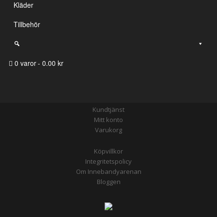
Kläder
Tillbehör
0 varor
0.00 kr
Kundtjänst
Mitt konto
Varukorg
Köpvillkor
Integritetspolicy
Om Innebandyarenan
Bloggen