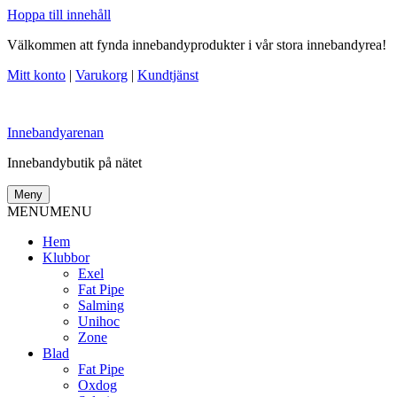
Hoppa till innehåll
Välkommen att fynda innebandyprodukter i vår stora innebandyrea!
Mitt konto
|
Varukorg
|
Kundtjänst
Innebandyarenan
Innebandybutik på nätet
Meny
MENU
MENU
Hem
Klubbor
Exel
Fat Pipe
Salming
Unihoc
Zone
Blad
Fat Pipe
Oxdog