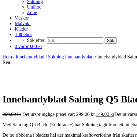
Salming
Unihoc
Zone
Väskor
Målvakt
Kläder
Tillbehör
Sök efter:
Sök
0 varor
0.00 kr
Hem
/
Innebandyblad
/
Salming innebandyblad
/ Innebandyblad Salm
Rea!
Innebandyblad Salming Q5 Blad
299.00
kr
Det ursprungliga priset var: 299.00 kr.
149.00
kr
Det nuvaran
Med Salming Q5 Blade (Endurance) har Salming tagit fram ett inneband
De tre ribborna i bladets häl ger maximal kraftöverföring från skaftet n