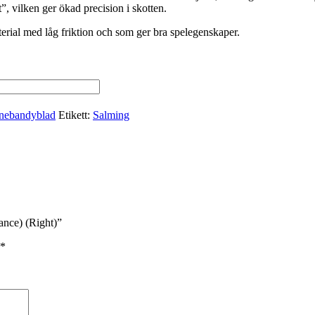
”, vilken ger ökad precision i skotten.
erial med låg friktion och som ger bra spelegenskaper.
nnebandyblad
Etikett:
Salming
ance) (Right)”
*