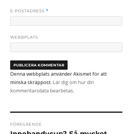
E-POSTADRESS
*
WEBBPLATS
Denna webbplats använder Akismet för att
minska skräppost.
Lär dig om hur din
kommentarsdata bearbetas
.
Inläggsnavigering
FÖREGÅENDE
Innebandycup? Så mycket
Föregående