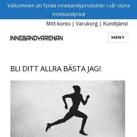
Välkommen att fynda innebandyprodukter i vår stora
innebandyrea!
Mitt konto
|
Varukorg
|
Kundtjänst
MENY
Innebandyarenan
BLI DITT ALLRA BÄSTA JAG!