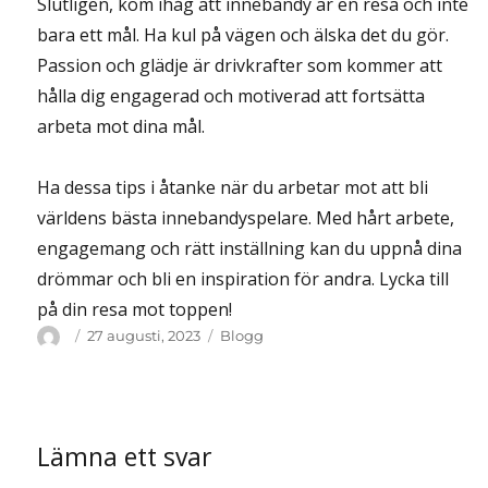
Slutligen, kom ihåg att innebandy är en resa och inte
bara ett mål. Ha kul på vägen och älska det du gör.
Passion och glädje är drivkrafter som kommer att
hålla dig engagerad och motiverad att fortsätta
arbeta mot dina mål.
Ha dessa tips i åtanke när du arbetar mot att bli
världens bästa innebandyspelare. Med hårt arbete,
engagemang och rätt inställning kan du uppnå dina
drömmar och bli en inspiration för andra. Lycka till
på din resa mot toppen!
Författare
Publicerat
Kategorier
27 augusti, 2023
Blogg
den
Lämna ett svar