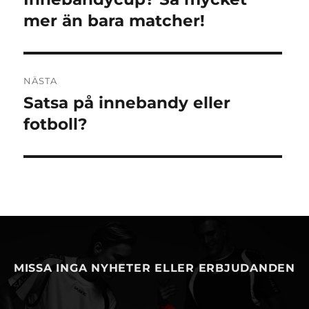
inlägg:
mer än bara matcher!
NÄSTA
Satsa på innebandy eller
Nästa
inlägg:
fotboll?
MISSA INGA NYHETER ELLER ERBJUDANDEN