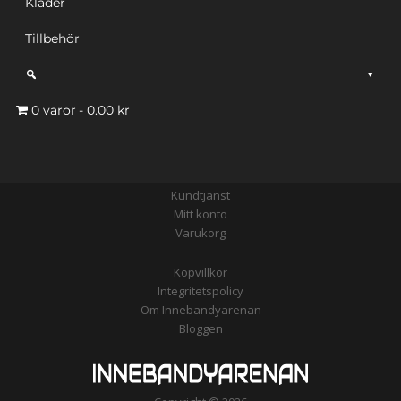
Kläder
Tillbehör
0 varor
0.00 kr
Kundtjänst
Mitt konto
Varukorg
Köpvillkor
Integritetspolicy
Om Innebandyarenan
Bloggen