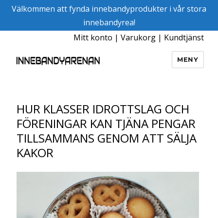
Välkommen att fynda innebandyprodukter i vår stora
innebandyrea!
Mitt konto
|
Varukorg
|
Kundtjänst
MENY
Innebandyarenan
HUR KLASSER IDROTTSLAG OCH
FÖRENINGAR KAN TJÄNA PENGAR
TILLSAMMANS GENOM ATT SÄLJA
KAKOR