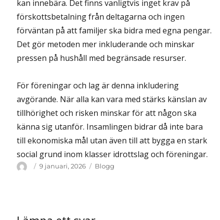
kan innebära. Det finns vanligtvis inget krav på
förskottsbetalning från deltagarna och ingen
förväntan på att familjer ska bidra med egna pengar.
Det gör metoden mer inkluderande och minskar
pressen på hushåll med begränsade resurser.
För föreningar och lag är denna inkludering
avgörande. När alla kan vara med stärks känslan av
tillhörighet och risken minskar för att någon ska
känna sig utanför. Insamlingen bidrar då inte bara
till ekonomiska mål utan även till att bygga en stark
social grund inom klasser idrottslag och föreningar.
Författare
Publicerat
Kategorier
9 januari, 2026
Blogg
den