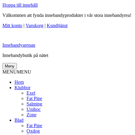
Hoppa till innehåll
Välkommen att fynda innebandyprodukter i vår stora innebandyrea!
Mitt konto
|
Varukorg
|
Kundtjänst
Innebandyarenan
Innebandybutik på nätet
Meny
MENU
MENU
Hem
Klubbor
Exel
Fat Pipe
Salming
Unihoc
Zone
Blad
Fat Pipe
Oxdog