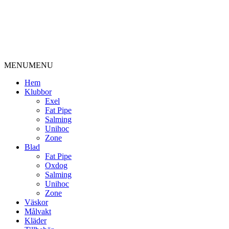
MENU
MENU
Hem
Klubbor
Exel
Fat Pipe
Salming
Unihoc
Zone
Blad
Fat Pipe
Oxdog
Salming
Unihoc
Zone
Väskor
Målvakt
Kläder