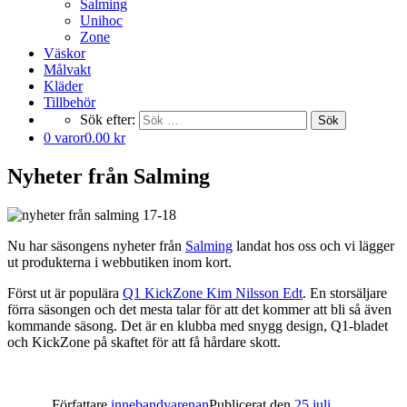
Salming
Unihoc
Zone
Väskor
Målvakt
Kläder
Tillbehör
Sök efter:
Sök
0 varor
0.00 kr
Nyheter från Salming
Nu har säsongens nyheter från
Salming
landat hos oss och vi lägger
ut produkterna i webbutiken inom kort.
Först ut är populära
Q1 KickZone Kim Nilsson Edt
. En storsäljare
förra säsongen och det mesta talar för att det kommer att bli så även
kommande säsong. Det är en klubba med snygg design, Q1-bladet
och KickZone på skaftet för att få hårdare skott.
Författare
innebandyarenan
Publicerat den
25 juli,