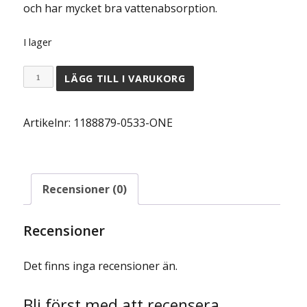
och har
mycket bra vattenabsorption.
89.00 kr.
49.00 kr.
I lager
Salming
LÄGG TILL I VARUKORG
Wristband
Short
Artikelnr:
1188879-0533-ONE
2-
pack
Risk
Recensioner (0)
Red/Dress
Blue
mängd
Recensioner
Det finns inga recensioner än.
Bli först med att recensera