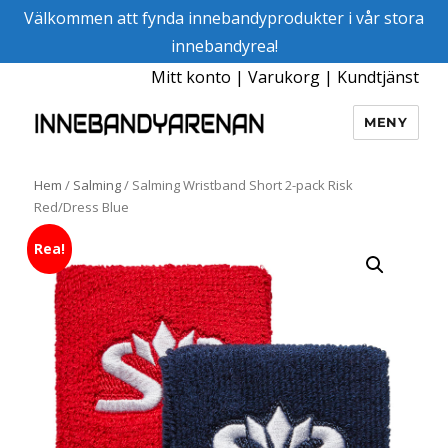
Välkommen att fynda innebandyprodukter i vår stora
innebandyrea!
Mitt konto
|
Varukorg
|
Kundtjänst
MENY
Innebandyarenan
Hem
/
Salming
/ Salming Wristband Short 2-pack Risk
Red/Dress Blue
Rea!