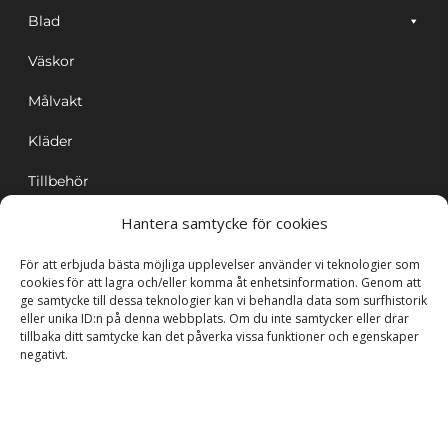
Blad
Väskor
Målvakt
Kläder
Tillbehör
Hantera samtycke för cookies
0 varor
0.00 kr
För att erbjuda bästa möjliga upplevelser använder vi teknologier som
cookies för att lagra och/eller komma åt enhetsinformation. Genom att
ge samtycke till dessa teknologier kan vi behandla data som surfhistorik
eller unika ID:n på denna webbplats. Om du inte samtycker eller drar
tillbaka ditt samtycke kan det påverka vissa funktioner och egenskaper
negativt.
Kundtjänst
Mitt konto
Varukorg
Köpvillkor