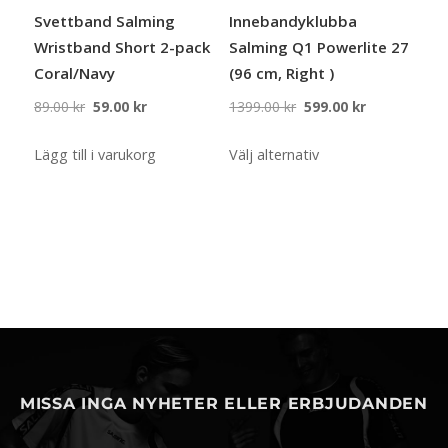
väljas
på
Svettband Salming
Innebandyklubba
på
produktsidan
Wristband Short 2-pack
Salming Q1 Powerlite 27
produktsidan
Coral/Navy
(96 cm, Right )
Det
Det
Det
Det
89.00
kr
59.00
kr
1399.00
kr
599.00
kr
ursprungliga
nuvarande
ursprungliga
nuvarande
Den
priset
priset
priset
priset
Lägg till i varukorg
Välj alternativ
här
var:
är:
var:
är:
produkten
89.00 kr.
59.00 kr.
1399.00 kr.
599.00 kr.
har
flera
varianter.
De
olika
alternativen
kan
MISSA INGA NYHETER ELLER ERBJUDANDEN
väljas