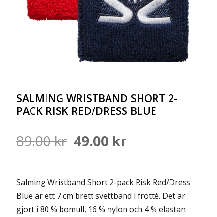
SALMING WRISTBAND SHORT 2-
PACK RISK RED/DRESS BLUE
Det
Det
89.00
kr
49.00
kr
ursprungliga
nuvarande
Salming Wristband Short 2-pack Risk Red/Dress
priset
priset
Blue är ett 7 cm brett svettband i frotté. Det är
var:
är:
gjort i
80 % bomull, 16 % nylon och 4 % elastan