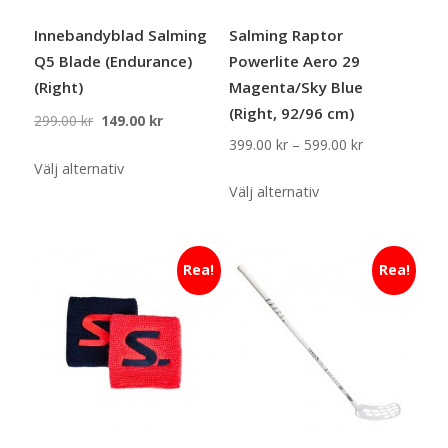
Innebandyblad Salming
Salming Raptor
Q5 Blade (Endurance)
Powerlite Aero 29
(Right)
Magenta/Sky Blue
(Right, 92/96 cm)
Det
Det
299.00
kr
149.00
kr
ursprungliga
nuvarande
Prisintervall:
399.00
kr
–
599.00
kr
Den
priset
priset
399.00 kr
Välj alternativ
Den
här
var:
är:
Välj alternativ
till
här
produkten
299.00 kr.
149.00 kr.
599.00 kr
produkten
har
har
flera
Rea!
Rea!
flera
varianter.
varianter.
De
De
olika
olika
alternativen
alternativen
kan
kan
väljas