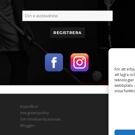
För att erb
att lagra o
teknologier 
webbplats. 
vissa funkt
Köpvillkor
Integritetspolicy
Copyright 
Om Innebandyarenan
Bloggen