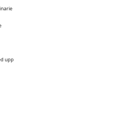
inarie
e
med upp