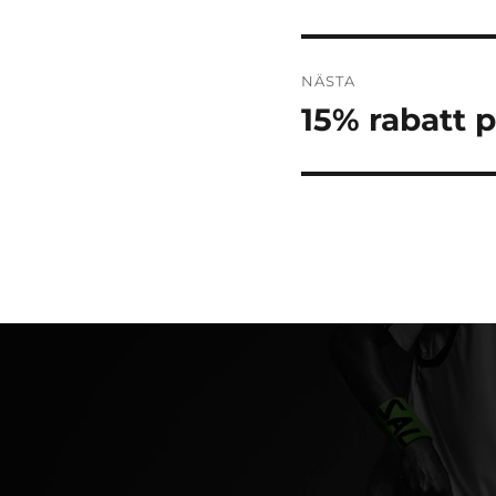
inlägg:
NÄSTA
15% rabatt p
Nästa
inlägg: