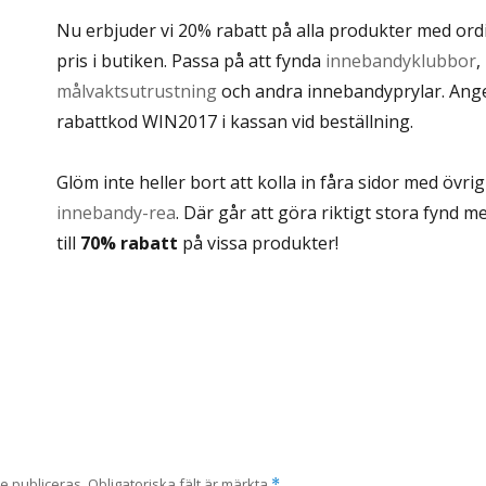
Nu erbjuder vi 20% rabatt på alla produkter med ord
pris i butiken. Passa på att fynda
innebandyklubbor
,
målvaktsutrustning
och andra innebandyprylar. Ang
rabattkod WIN2017 i kassan vid beställning.
Glöm inte heller bort att kolla in fåra sidor med övrig
innebandy-rea
. Där går att göra riktigt stora fynd 
till
70% rabatt
på vissa produkter!
e publiceras.
Obligatoriska fält är märkta
*