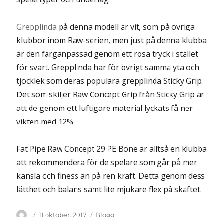
Grepplinda
på denna modell är vit, som på övriga
klubbor inom Raw-serien, men just på denna klubba
är den färganpassad genom ett rosa tryck i stället
för svart. Grepplinda har för övrigt samma yta och
tjocklek som deras populära grepplinda Sticky Grip.
Det som skiljer Raw Concept Grip från Sticky Grip är
att de genom ett luftigare material lyckats få ner
vikten med 12%.
Fat Pipe Raw Concept 29 PE Bone är alltså en klubba
att rekommendera för de spelare som går på mer
känsla och finess än på ren kraft. Detta genom dess
lätthet och balans samt lite mjukare flex på skaftet.
Författare
Publicerat
Kategorier
11 oktober, 2017
Blogg