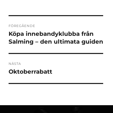
Inläggsnavigering
FÖREGÅENDE
Köpa innebandyklubba från
Föregående
inlägg:
Salming – den ultimata guiden
NÄSTA
Oktoberrabatt
Nästa
inlägg: