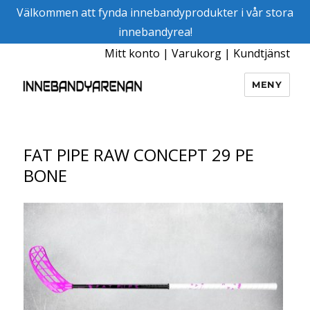
Välkommen att fynda innebandyprodukter i vår stora
innebandyrea!
Mitt konto
|
Varukorg
|
Kundtjänst
MENY
Innebandyarenan
FAT PIPE RAW CONCEPT 29 PE
BONE