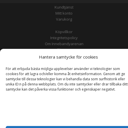
Kundtjänst
Mitt konto
Varukorg
Köpvillkor
Integritetspolicy
Om Innebandyarenan
Bloggen
Hantera samtycke för cookies
För att erbjuda bästa möjliga upplevelser använder vi teknologier som
Copyright © 2026
cookies för att lagra och/eller komma åt enhetsinformation. Genom att ge
samtycke till dessa teknologier kan vi behandla data som surfhistorik eller
unika ID:n på denna webbplats. Om du inte samtycker eller drar tillbaka ditt
samtycke kan det påverka vissa funktioner och egenskaper negativt.