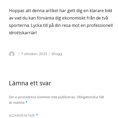
Hoppas att denna artikel har gett dig en klarare bild
av vad du kan förvänta dig ekonomiskt från de två
sporterna. Lycka till på din resa mot en professionell
idrottskarriär!
Författare
Publicerat
Kategorier
7 oktober, 2023
Blogg
den
Lämna ett svar
Din e-postadress kommer inte publiceras.
Obligatoriska fält
är märkta
*
KOMMENTAR
*