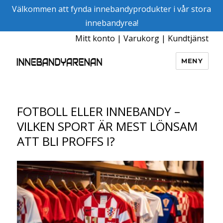
Välkommen att fynda innebandyprodukter i vår stora
innebandyrea!
Mitt konto
|
Varukorg
|
Kundtjänst
MENY
Innebandyarenan
FOTBOLL ELLER INNEBANDY –
VILKEN SPORT ÄR MEST LÖNSAM
ATT BLI PROFFS I?