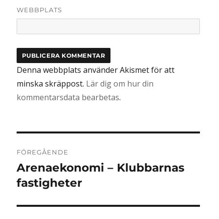
WEBBPLATS
Denna webbplats använder Akismet för att
minska skräppost.
Lär dig om hur din
kommentarsdata bearbetas
.
Inläggsnavigering
FÖREGÅENDE
Arenaekonomi – Klubbarnas
Föregående
inlägg:
fastigheter