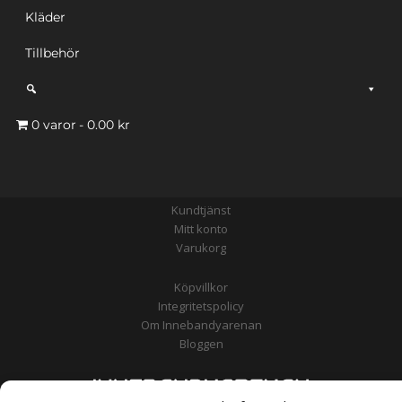
Kläder
Tillbehör
0 varor
0.00 kr
Kundtjänst
Mitt konto
Varukorg
Köpvillkor
Integritetspolicy
Om Innebandyarenan
Bloggen