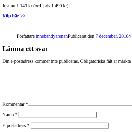
Just nu 1 149 kr (ord. pris 1 499 kr)
Köp här >>
Författare
innebandyarenan
Publicerat den
7 december, 2018
4
Lämna ett svar
Din e-postadress kommer inte publiceras.
Obligatoriska fält är märkta
Kommentar
*
Namn
*
E-postadress
*