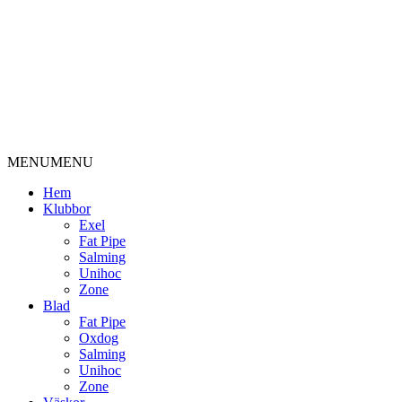
MENU
MENU
Hem
Klubbor
Exel
Fat Pipe
Salming
Unihoc
Zone
Blad
Fat Pipe
Oxdog
Salming
Unihoc
Zone